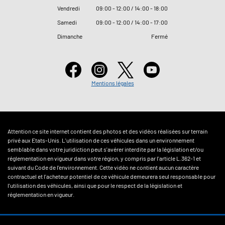
Vendredi
09
:
00 - 12
:
00 / 14
:
00 - 18
:
00
Samedi
09
:
00 - 12
:
00 / 14
:
00 - 17
:
00
Dimanche
Fermé
Mentions légales
Attention ce site internet contient des photos et des vidéos réalisées sur terrain
privé aux Etats-Unis. L'utilisation de ces véhicules dans un environnement
semblable dans votre juridiction peut s'avérer interdite par la législation et/ou
réglementation en vigueur dans votre région, y compris par l'article L.362-1 et
suivant du Code de l'environnement. Cette vidéo ne contient aucun caractère
contractuel et l'acheteur potentiel de ce véhicule demeurera seul responsable pour
l'utilisation des véhicules, ainsi que pour le respect de la législation et
réglementation en vigueur.