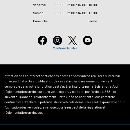
Vendredi
09
:
00 - 12
:
00 / 14
:
00 - 18
:
00
Samedi
09
:
00 - 12
:
00 / 14
:
00 - 17
:
00
Dimanche
Fermé
Mentions légales
Attention ce site internet contient des photos et des vidéos réalisées sur terrain
privé aux Etats-Unis. L'utilisation de ces véhicules dans un environnement
semblable dans votre juridiction peut s'avérer interdite par la législation et/ou
réglementation en vigueur dans votre région, y compris par l'article L.362-1 et
suivant du Code de l'environnement. Cette vidéo ne contient aucun caractère
contractuel et l'acheteur potentiel de ce véhicule demeurera seul responsable pour
l'utilisation des véhicules, ainsi que pour le respect de la législation et
réglementation en vigueur.