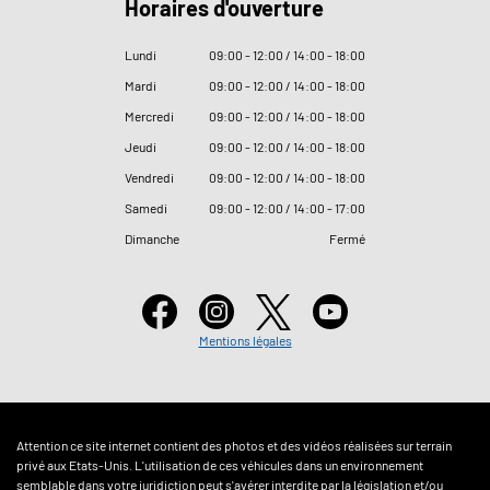
Horaires d'ouverture
Lundi
09
:
00 - 12
:
00 / 14
:
00 - 18
:
00
Mardi
09
:
00 - 12
:
00 / 14
:
00 - 18
:
00
Mercredi
09
:
00 - 12
:
00 / 14
:
00 - 18
:
00
Jeudi
09
:
00 - 12
:
00 / 14
:
00 - 18
:
00
Vendredi
09
:
00 - 12
:
00 / 14
:
00 - 18
:
00
Samedi
09
:
00 - 12
:
00 / 14
:
00 - 17
:
00
Dimanche
Fermé
Mentions légales
Attention ce site internet contient des photos et des vidéos réalisées sur terrain
privé aux Etats-Unis. L'utilisation de ces véhicules dans un environnement
semblable dans votre juridiction peut s'avérer interdite par la législation et/ou